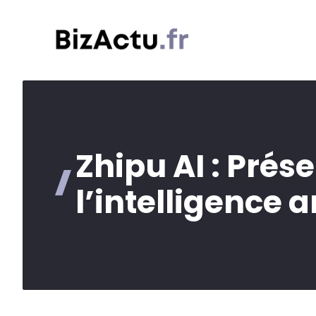
Aller
au
contenu
Zhipu AI : Prés
l’intelligence ar