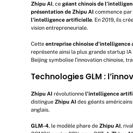
Zhipu AI
, ce
géant chinois de l’intelligenc
présentation de Zhipu AI
commence par se
l’intelligence artificielle
. En 2019, ils cré
vision entrepreneuriale.
Cette
entreprise chinoise d’intelligence a
représente ainsi la plus grande startup IA
Beijing symbolise l’innovation chinoise, t
Technologies GLM : l’innov
Zhipu AI
révolutionne
l’intelligence artifi
distingue
Zhipu AI
des géants américains p
anglais.
GLM-4
, le modèle phare de
Zhipu AI
, ri