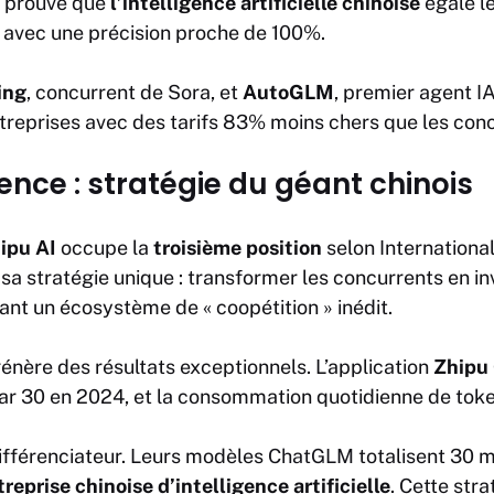
prouve que
l’intelligence artificielle chinoise
égale l
 avec une précision proche de 100%.
ing
, concurrent de Sora, et
AutoGLM
, premier agent I
treprises avec des tarifs 83% moins chers que les con
ence : stratégie du géant chinois
ipu AI
occupe la
troisième position
selon Internationa
 sa stratégie unique : transformer les concurrents en in
éant un écosystème de « coopétition » inédit.
énère des résultats exceptionnels. L’application
Zhipu
 par 30 en 2024, et la consommation quotidienne de toke
fférenciateur. Leurs modèles
ChatGLM
totalisent 30 m
treprise chinoise d’intelligence artificielle
. Cette str