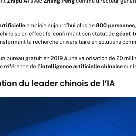
ent
Zhipu AI
avec
Zhang Peng
comme directeur généra
rtificielle
emploie aujourd’hui plus de
800 personnes
chinoise en effectifs, confirmant son statut de
géant t
ransformant la recherche universitaire en solutions com
un bureau gratuit en 2019 à une valorisation de 20 mill
 référence de
l’intelligence artificielle chinoise
sur l
ation du leader chinois de l’IA