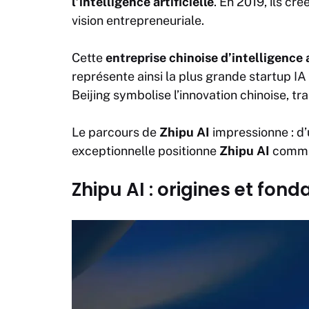
l’intelligence artificielle
. En 2019, ils cré
vision entrepreneuriale.
Cette
entreprise
chinoise d’intelligence a
représente ainsi la plus grande startup
IA
Beijing symbolise l’innovation chinoise, t
Le parcours de
Zhipu AI
impressionne : d’
exceptionnelle positionne
Zhipu AI
comme
Zhipu AI : origines et fond