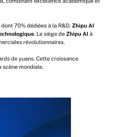
l, combinant excellence académique et
, dont 70% dédiées à la R&D.
Zhipu AI
echnologique
. Le siège de
Zhipu AI
à
merciales révolutionnaires.
iards de yuans. Cette croissance
a scène mondiale.