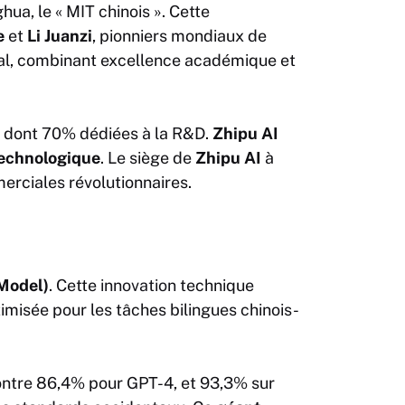
ghua, le « MIT chinois ». Cette
e
et
Li Juanzi
, pionniers mondiaux de
l, combinant excellence académique et
, dont 70% dédiées à la R&D.
Zhipu AI
echnologique
. Le siège de
Zhipu AI
à
merciales révolutionnaires.
Model)
. Cette
innovation
technique
imisée pour les tâches bilingues chinois-
ontre 86,4% pour GPT-4, et 93,3% sur