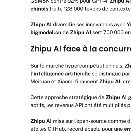
GSM8K contre 92% pour GPT-4,
Zhipu AI
chinois
traite 128 000 tokens de contexte
Zhipu AI
diversifie ses innovations avec
Y
bigmodel.cn
de
Zhipu AI
sert 700 000 en
Zhipu AI face à la concurr
Sur le marché hypercompétitif chinois,
Zh
l’intelligence artificielle
se distingue par
Meituan et Xiaomi financent
Zhipu AI
, cr
Cette approche stratégique de
Zhipu AI
g
actifs, les revenus API ont été multipliés
Zhipu AI
mise sur l’open-source comme di
étoiles GitHub, record absolu pour une
en