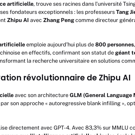
e artificielle
, trouve ses racines dans l’université Tsin
s fondateurs exceptionnels : les professeurs
Tang Ji
ent
Zhipu AI
avec
Zhang Peng
comme directeur généra
rtificielle
emploie aujourd’hui plus de
800 personnes
 chinoise en effectifs, confirmant son statut de
géant t
ransformant la recherche universitaire en solutions com
ation révolutionnaire de Zhipu AI
cielle
avec son architecture
GLM (General Language 
ar son approche « autoregressive blank infilling », opt
valise directement avec GPT-4. Avec 83,3% sur MMLU c