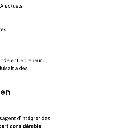
A actuels :
tes
mode entrepreneur »,
uisait à des
 en
isagent d’intégrer des
cart considérable