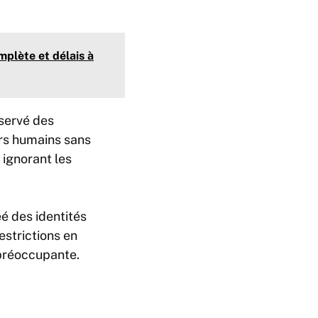
mplète et délais à
bservé des
rs humains sans
ignorant les
é des identités
estrictions en
 préoccupante.