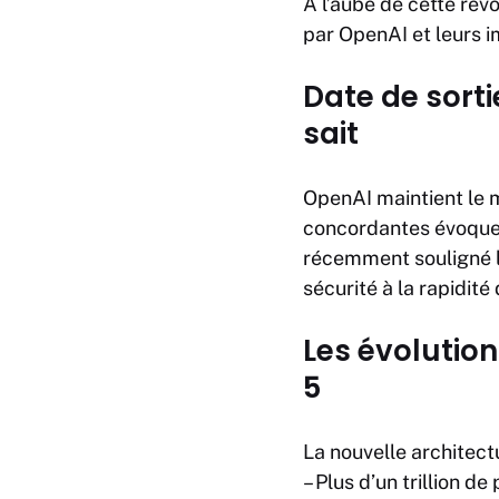
À l’aube de cette rév
par OpenAI et leurs i
Date de sort
sait
OpenAI maintient le 
concordantes évoquen
récemment souligné l
sécurité à la rapidité
Les évolutio
5
La nouvelle architect
– Plus d’un trillion d