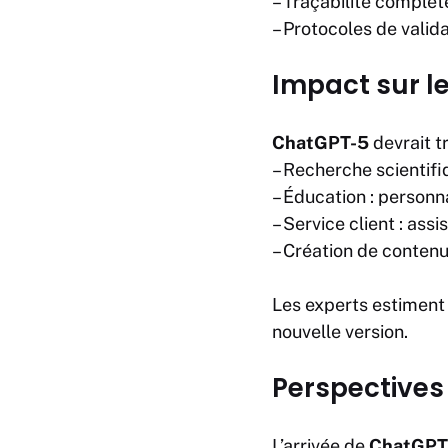
– Traçabilité complèt
– Protocoles de valid
Impact sur l
ChatGPT-5
devrait 
– Recherche scientif
– Éducation : personn
– Service client : as
– Création de contenu
Les experts estiment
nouvelle version.
Perspectives 
L’arrivée de
ChatGPT