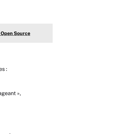
s Open Source
s :
ageant »,