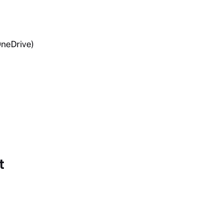
neDrive)
t