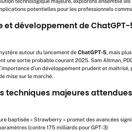
olution technologique majeure, explorons ensemble les
mplications potentielles pour les professionnels comme
ie et développement de ChatGPT-5 
mystère autour du lancement de
ChatGPT-5
, mais plu
t une sortie probable courant 2025. Sam Altman, PDG
’importance d’un développement prudent et maîtrisé, pr
 de mise sur le marché.
ns techniques majeures attendues
ure baptisée « Strawberry » promet des avancées signif
e paramètres (contre 175 milliards pour GPT-3)