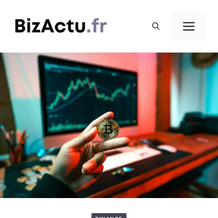
Aller
au
Men
contenu