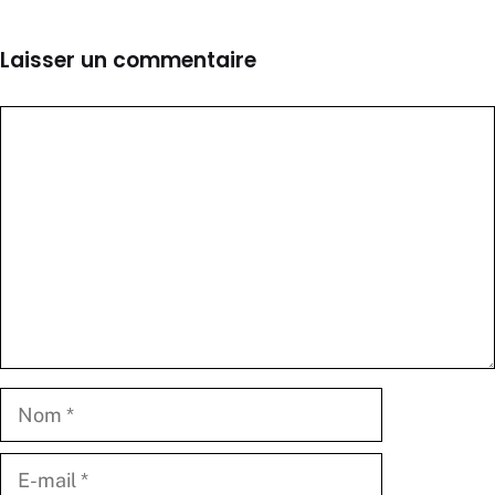
Laisser un commentaire
Commentaire
Nom
E-