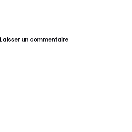
Laisser un commentaire
Commentaire
Nom