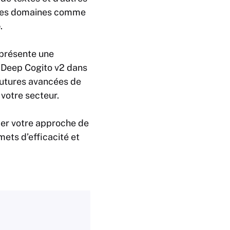
r des domaines comme
e
.
eprésente une
 Deep Cogito v2 dans
futures avancées de
 votre secteur.
mer votre approche de
mets d’efficacité et