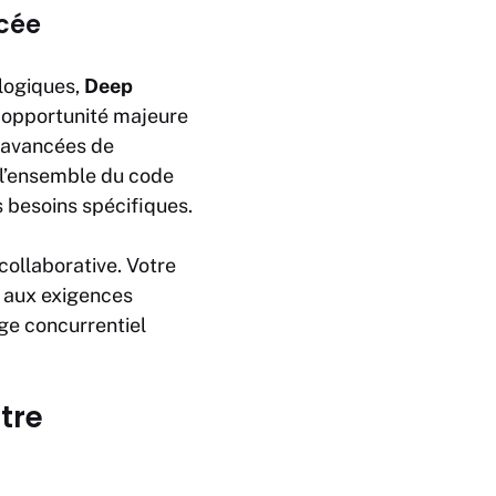
ncée
logiques,
Deep
e opportunité majeure
s avancées de
 l’ensemble du code
s besoins spécifiques.
collaborative. Votre
e aux exigences
age concurrentiel
tre