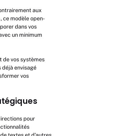
Contrairement aux
», ce modèle open-
rporer dans vos
é avec un minimum
nt de vos systèmes
s déjà envisagé
sformer vos
ratégiques
irections pour
ctionnalités
 de textes et d’autres