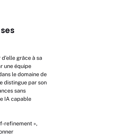
 ses
r d’elle grâce à sa
r une équipe
 dans le domaine de
se distingue par son
mances sans
ne IA capable
f-refinement »,
ionner