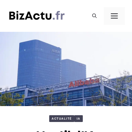
Aller
au
Men
contenu
ACTUALITÉ
IA