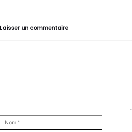
Laisser un commentaire
Commentaire
Nom