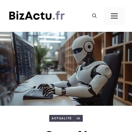
Aller
au
Men
contenu
ACTUALITÉ
IA